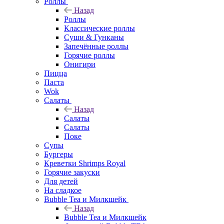
Роллы
Назад
Роллы
Классические роллы
Суши & Гунканы
Запечённые роллы
Горячие роллы
Онигири
Пицца
Паста
Wok
Салаты
Назад
Салаты
Салаты
Поке
Супы
Бургеры
Креветки Shrimps Royal
Горячие закуски
Для детей
На сладкое
Bubble Tea и Милкшейк
Назад
Bubble Tea и Милкшейк