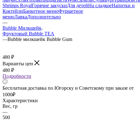
Shrimps Royal
Горячие закуски
Для детей
На сладкое
Напитки и
Коктейли
Банкетное меню
Фуршетное
меню
Лавка
Дополнительно
—
Bubble Милкшейк
Фруктовый Bubble TEA
—
Bubble милкшейк Bubble Gum
480
₽
Варианты цен
480
₽
Подробности
Бесплатная доставка по Югорску и Советскому при заказе от
1000₽
Характеристики
Вес, гр
—
500