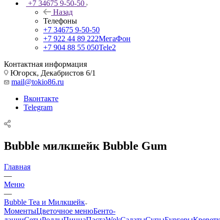
+7 34675 9-50-50
Назад
Телефоны
+7 34675 9-50-50
+7 922 44 89 222
МегаФон
+7 904 88 55 050
Tele2
Контактная информация
Югорск, Декабристов 6/1
mail@tokio86.ru
Вконтакте
Telegram
Bubble милкшейк Bubble Gum
Главная
—
Меню
—
Bubble Tea и Милкшейк
Моменты
Цветочное меню
Бенто-
ланчи
Сеты
Роллы
Пицца
Паста
Wok
Салаты
Супы
Бургеры
Кревет