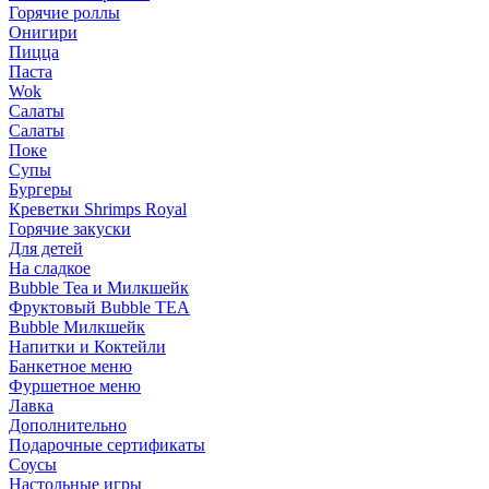
Горячие роллы
Онигири
Пицца
Паста
Wok
Салаты
Салаты
Поке
Супы
Бургеры
Креветки Shrimps Royal
Горячие закуски
Для детей
На сладкое
Bubble Tea и Милкшейк
Фруктовый Bubble TEA
Bubble Милкшейк
Напитки и Коктейли
Банкетное меню
Фуршетное меню
Лавка
Дополнительно
Подарочные сертификаты
Соусы
Настольные игры