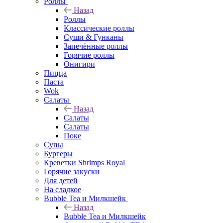
Роллы
Назад
Роллы
Классические роллы
Суши & Гунканы
Запечённые роллы
Горячие роллы
Онигири
Пицца
Паста
Wok
Салаты
Назад
Салаты
Салаты
Поке
Супы
Бургеры
Креветки Shrimps Royal
Горячие закуски
Для детей
На сладкое
Bubble Tea и Милкшейк
Назад
Bubble Tea и Милкшейк