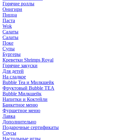
Горячие роллы
Онигири
Пицца
Паста
Wok
Салаты
Салаты
Поке
Супы
Бургеры
Креветки Shrimps Royal
Горячие закуски
Для детей
На сладкое
Bubble Tea и Милкшейк
Фруктовый Bubble TEA
Bubble Милкшейк
Напитки и Коктейли
Банкетное меню
Фуршетное меню
Лавка
Дополнительно
Подарочные сертификаты
Соусы
Настольные игры