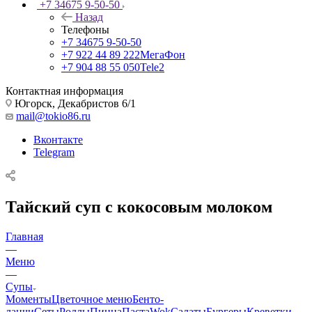
+7 34675 9-50-50
Назад
Телефоны
+7 34675 9-50-50
+7 922 44 89 222
МегаФон
+7 904 88 55 050
Tele2
Контактная информация
Югорск, Декабристов 6/1
mail@tokio86.ru
Вконтакте
Telegram
Тайский суп с кокосовым молоком
Главная
—
Меню
—
Супы
Моменты
Цветочное меню
Бенто-
ланчи
Сеты
Роллы
Пицца
Паста
Wok
Салаты
Бургеры
Креветки