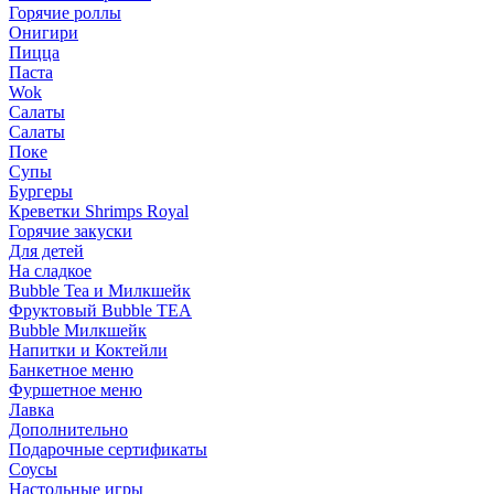
Горячие роллы
Онигири
Пицца
Паста
Wok
Салаты
Салаты
Поке
Супы
Бургеры
Креветки Shrimps Royal
Горячие закуски
Для детей
На сладкое
Bubble Tea и Милкшейк
Фруктовый Bubble TEA
Bubble Милкшейк
Напитки и Коктейли
Банкетное меню
Фуршетное меню
Лавка
Дополнительно
Подарочные сертификаты
Соусы
Настольные игры