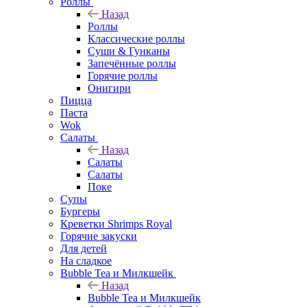
Роллы
Назад
Роллы
Классические роллы
Суши & Гунканы
Запечённые роллы
Горячие роллы
Онигири
Пицца
Паста
Wok
Салаты
Назад
Салаты
Салаты
Поке
Супы
Бургеры
Креветки Shrimps Royal
Горячие закуски
Для детей
На сладкое
Bubble Tea и Милкшейк
Назад
Bubble Tea и Милкшейк