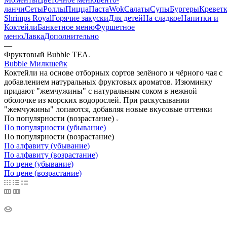
ланчи
Сеты
Роллы
Пицца
Паста
Wok
Салаты
Супы
Бургеры
Кревет
Shrimps Royal
Горячие закуски
Для детей
На сладкое
Напитки и
Коктейли
Банкетное меню
Фуршетное
меню
Лавка
Дополнительно
—
Фруктовый Bubble TEA
Bubble Милкшейк
Коктейли на основе отборных сортов зелёного и чёрного чая с
добавлением натуральных фруктовых ароматов. Изюминку
придают "жемчужины" с натуральным соком в нежной
оболочке из морских водорослей. При раскусывании
"жемчужины" лопаются, добавляя новые вкусовые оттенки
По популярности (возрастание)
По популярности (убывание)
По популярности (возрастание)
По алфавиту (убывание)
По алфавиту (возрастание)
По цене (убывание)
По цене (возрастание)