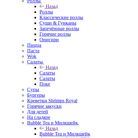
Роллы
Назад
Роллы
Классические роллы
Суши & Гунканы
Запечённые роллы
Горячие роллы
Онигири
Пицца
Паста
Wok
Салаты
Назад
Салаты
Салаты
Поке
Супы
Бургеры
Креветки Shrimps Royal
Горячие закуски
Для детей
На сладкое
Bubble Tea и Милкшейк
Назад
Bubble Tea и Милкшейк