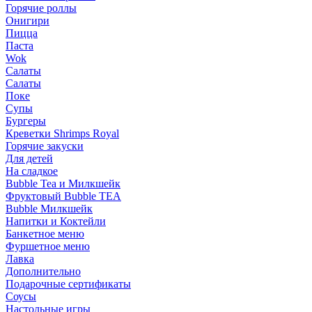
Горячие роллы
Онигири
Пицца
Паста
Wok
Салаты
Салаты
Поке
Супы
Бургеры
Креветки Shrimps Royal
Горячие закуски
Для детей
На сладкое
Bubble Tea и Милкшейк
Фруктовый Bubble TEA
Bubble Милкшейк
Напитки и Коктейли
Банкетное меню
Фуршетное меню
Лавка
Дополнительно
Подарочные сертификаты
Соусы
Настольные игры