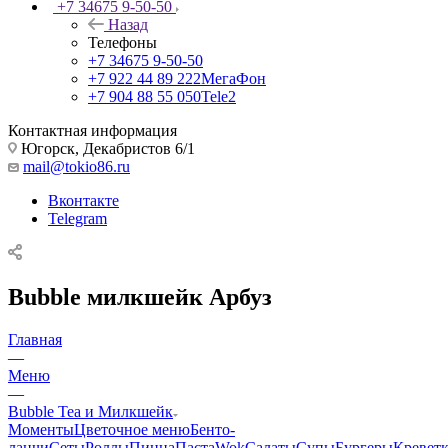
+7 34675 9-50-50
Назад
Телефоны
+7 34675 9-50-50
+7 922 44 89 222
МегаФон
+7 904 88 55 050
Tele2
Контактная информация
Югорск, Декабристов 6/1
mail@tokio86.ru
Вконтакте
Telegram
Bubble милкшейк Арбуз
Главная
—
Меню
—
Bubble Tea и Милкшейк
Моменты
Цветочное меню
Бенто-
ланчи
Сеты
Роллы
Пицца
Паста
Wok
Салаты
Супы
Бургеры
Кревет