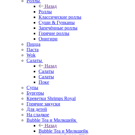
Роллы
Назад
Роллы
Классические роллы
Суши & Гунканы
Запечённые роллы
Горячие роллы
Онигири
Пицца
Паста
Wok
Салаты
Назад
Салаты
Салаты
Поке
Супы
Бургеры
Креветки Shrimps Royal
Горячие закуски
Для детей
На сладкое
Bubble Tea и Милкшейк
Назад
Bubble Tea и Милкшейк