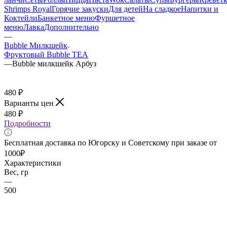
Shrimps Royal
Горячие закуски
Для детей
На сладкое
Напитки и
Коктейли
Банкетное меню
Фуршетное
меню
Лавка
Дополнительно
—
Bubble Милкшейк
Фруктовый Bubble TEA
—
Bubble милкшейк Арбуз
480
₽
Варианты цен
480
₽
Подробности
Бесплатная доставка по Югорску и Советскому при заказе от
1000₽
Характеристики
Вес, гр
—
500