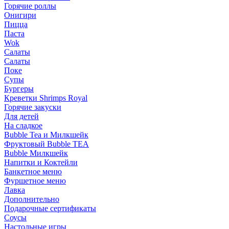
Горячие роллы
Онигири
Пицца
Паста
Wok
Салаты
Салаты
Поке
Супы
Бургеры
Креветки Shrimps Royal
Горячие закуски
Для детей
На сладкое
Bubble Tea и Милкшейк
Фруктовый Bubble TEA
Bubble Милкшейк
Напитки и Коктейли
Банкетное меню
Фуршетное меню
Лавка
Дополнительно
Подарочные сертификаты
Соусы
Настольные игры