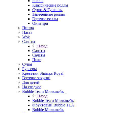
Роллы
Классические роллы
Суши & Гунканы
Запечённые роллы
Горячие роллы
Онигири
Пицца
Паста
Wok
Салаты
Назад
Салаты
Салаты
Поке
Супы
Бургеры
Креветки Shrimps Royal
Горячие закуски
Для детей
На сладкое
Bubble Tea и Милкшейк
Назад
Bubble Tea и Милкшейк
Фруктовый Bubble TEA
Bubble Милкшейк