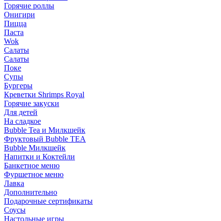
Горячие роллы
Онигири
Пицца
Паста
Wok
Салаты
Салаты
Поке
Супы
Бургеры
Креветки Shrimps Royal
Горячие закуски
Для детей
На сладкое
Bubble Tea и Милкшейк
Фруктовый Bubble TEA
Bubble Милкшейк
Напитки и Коктейли
Банкетное меню
Фуршетное меню
Лавка
Дополнительно
Подарочные сертификаты
Соусы
Настольные игры