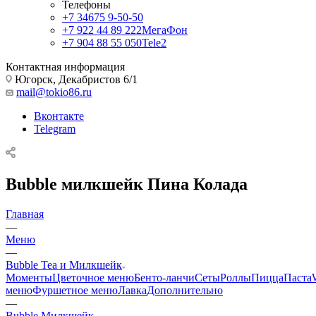
Телефоны
+7 34675 9-50-50
+7 922 44 89 222
МегаФон
+7 904 88 55 050
Tele2
Контактная информация
Югорск, Декабристов 6/1
mail@tokio86.ru
Вконтакте
Telegram
Bubble милкшейк Пина Колада
Главная
—
Меню
—
Bubble Tea и Милкшейк
Моменты
Цветочное меню
Бенто-ланчи
Сеты
Роллы
Пицца
Паста
меню
Фуршетное меню
Лавка
Дополнительно
—
Bubble Милкшейк