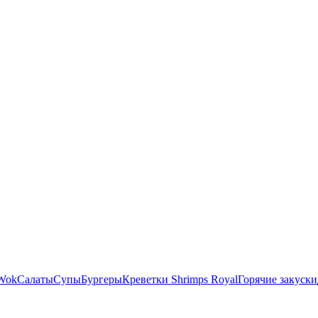
Wok
Салаты
Супы
Бургеры
Креветки Shrimps Royal
Горячие закуски