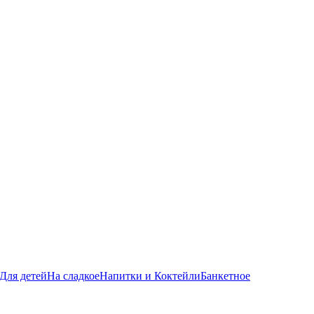
Для детей
На сладкое
Напитки и Коктейли
Банкетное