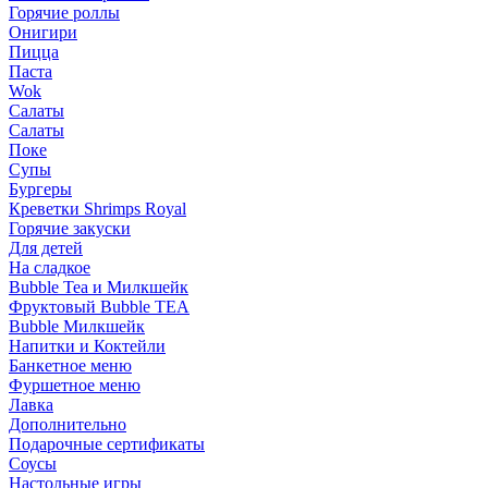
Горячие роллы
Онигири
Пицца
Паста
Wok
Салаты
Салаты
Поке
Супы
Бургеры
Креветки Shrimps Royal
Горячие закуски
Для детей
На сладкое
Bubble Tea и Милкшейк
Фруктовый Bubble TEA
Bubble Милкшейк
Напитки и Коктейли
Банкетное меню
Фуршетное меню
Лавка
Дополнительно
Подарочные сертификаты
Соусы
Настольные игры