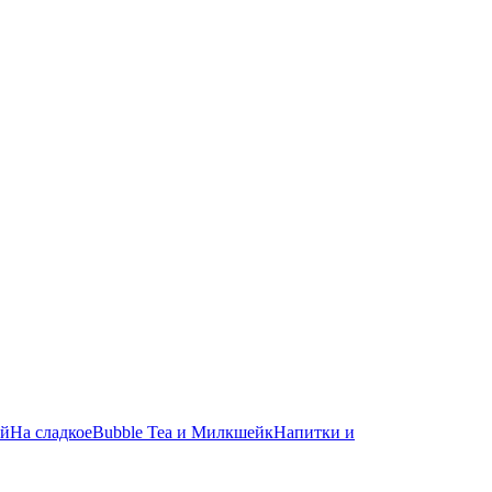
ей
На сладкое
Bubble Tea и Милкшейк
Напитки и