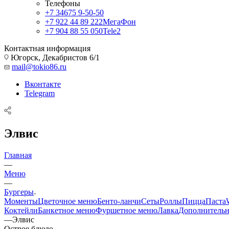
Телефоны
+7 34675 9-50-50
+7 922 44 89 222
МегаФон
+7 904 88 55 050
Tele2
Контактная информация
Югорск, Декабристов 6/1
mail@tokio86.ru
Вконтакте
Telegram
Элвис
Главная
—
Меню
—
Бургеры
Моменты
Цветочное меню
Бенто-ланчи
Сеты
Роллы
Пицца
Паста
Коктейли
Банкетное меню
Фуршетное меню
Лавка
Дополнитель
—
Элвис
Острое блюдо