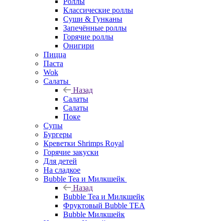
Роллы
Классические роллы
Суши & Гунканы
Запечённые роллы
Горячие роллы
Онигири
Пицца
Паста
Wok
Салаты
Назад
Салаты
Салаты
Поке
Супы
Бургеры
Креветки Shrimps Royal
Горячие закуски
Для детей
На сладкое
Bubble Tea и Милкшейк
Назад
Bubble Tea и Милкшейк
Фруктовый Bubble TEA
Bubble Милкшейк