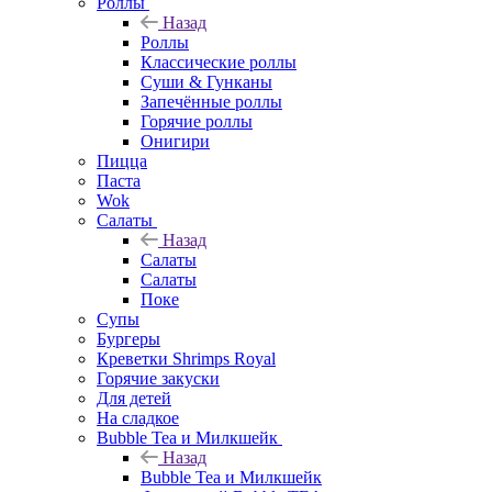
Роллы
Назад
Роллы
Классические роллы
Суши & Гунканы
Запечённые роллы
Горячие роллы
Онигири
Пицца
Паста
Wok
Салаты
Назад
Салаты
Салаты
Поке
Супы
Бургеры
Креветки Shrimps Royal
Горячие закуски
Для детей
На сладкое
Bubble Tea и Милкшейк
Назад
Bubble Tea и Милкшейк