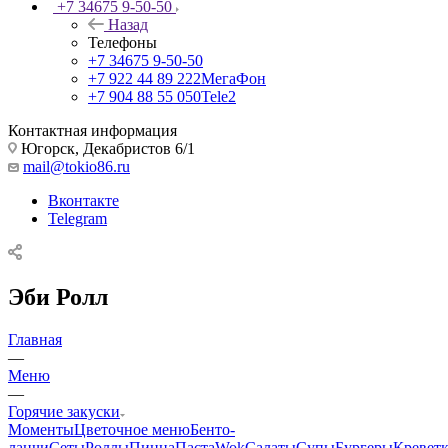
+7 34675 9-50-50
Назад
Телефоны
+7 34675 9-50-50
+7 922 44 89 222
МегаФон
+7 904 88 55 050
Tele2
Контактная информация
Югорск, Декабристов 6/1
mail@tokio86.ru
Вконтакте
Telegram
Эби Ролл
Главная
—
Меню
—
Горячие закуски
Моменты
Цветочное меню
Бенто-
ланчи
Сеты
Роллы
Пицца
Паста
Wok
Салаты
Супы
Бургеры
Кревет