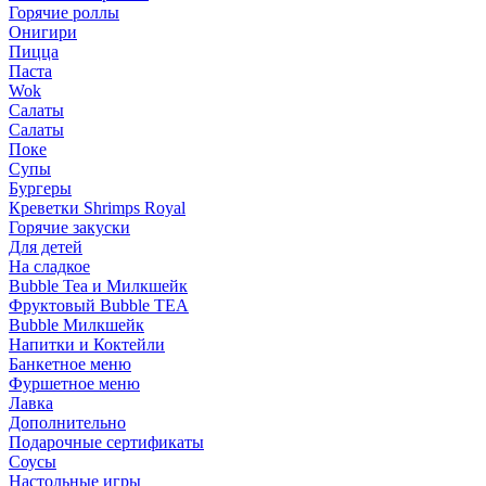
Горячие роллы
Онигири
Пицца
Паста
Wok
Салаты
Салаты
Поке
Супы
Бургеры
Креветки Shrimps Royal
Горячие закуски
Для детей
На сладкое
Bubble Tea и Милкшейк
Фруктовый Bubble TEA
Bubble Милкшейк
Напитки и Коктейли
Банкетное меню
Фуршетное меню
Лавка
Дополнительно
Подарочные сертификаты
Соусы
Настольные игры