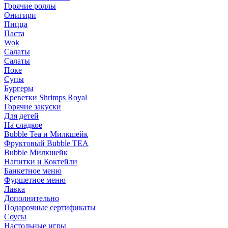
Горячие роллы
Онигири
Пицца
Паста
Wok
Салаты
Салаты
Поке
Супы
Бургеры
Креветки Shrimps Royal
Горячие закуски
Для детей
На сладкое
Bubble Tea и Милкшейк
Фруктовый Bubble TEA
Bubble Милкшейк
Напитки и Коктейли
Банкетное меню
Фуршетное меню
Лавка
Дополнительно
Подарочные сертификаты
Соусы
Настольные игры