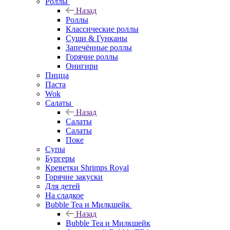
Роллы
Назад
Роллы
Классические роллы
Суши & Гунканы
Запечённые роллы
Горячие роллы
Онигири
Пицца
Паста
Wok
Салаты
Назад
Салаты
Салаты
Поке
Супы
Бургеры
Креветки Shrimps Royal
Горячие закуски
Для детей
На сладкое
Bubble Tea и Милкшейк
Назад
Bubble Tea и Милкшейк