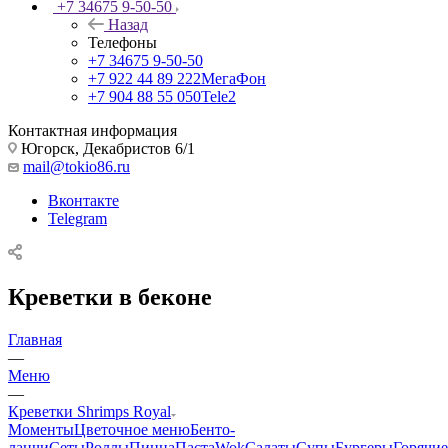
+7 34675 9-50-50
Назад
Телефоны
+7 34675 9-50-50
+7 922 44 89 222
МегаФон
+7 904 88 55 050
Tele2
Контактная информация
Югорск, Декабристов 6/1
mail@tokio86.ru
Вконтакте
Telegram
Креветки в беконе
Главная
—
Меню
—
Креветки Shrimps Royal
Моменты
Цветочное меню
Бенто-
ланчи
Сеты
Роллы
Пицца
Паста
Wok
Салаты
Супы
Бургеры
Горячие