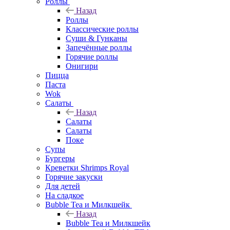
Роллы
Назад
Роллы
Классические роллы
Суши & Гунканы
Запечённые роллы
Горячие роллы
Онигири
Пицца
Паста
Wok
Салаты
Назад
Салаты
Салаты
Поке
Супы
Бургеры
Креветки Shrimps Royal
Горячие закуски
Для детей
На сладкое
Bubble Tea и Милкшейк
Назад
Bubble Tea и Милкшейк