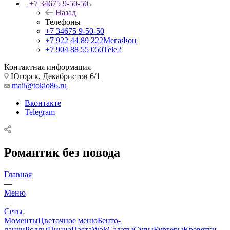
+7 34675 9-50-50
Назад
Телефоны
+7 34675 9-50-50
+7 922 44 89 222
МегаФон
+7 904 88 55 050
Tele2
Контактная информация
Югорск, Декабристов 6/1
mail@tokio86.ru
Вконтакте
Telegram
Романтик без повода
Главная
—
Меню
—
Сеты
Моменты
Цветочное меню
Бенто-
ланчи
Роллы
Пицца
Паста
Wok
Салаты
Супы
Бургеры
Креветки