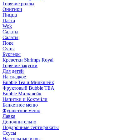
Горячие роллы
Онигири
Пицца
Паста
Wok
Салаты
Салаты
Поке
Супы
Бургеры
Креветки Shrimps Royal
Горячие закуски
Для детей
На сладкое
Bubble Tea и Милкшейк
Фруктовый Bubble TEA
Bubble Милкшейк
Напитки и Коктейли
Банкетное меню
Фуршетное меню
Лавка
Дополнительно
Подарочные сертификаты
Соусы
Настольные игры