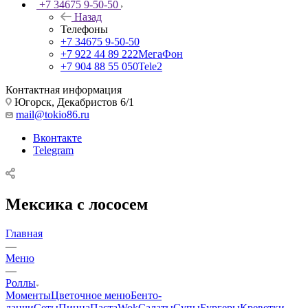
+7 34675 9-50-50
Назад
Телефоны
+7 34675 9-50-50
+7 922 44 89 222
МегаФон
+7 904 88 55 050
Tele2
Контактная информация
Югорск, Декабристов 6/1
mail@tokio86.ru
Вконтакте
Telegram
Мексика с лососем
Главная
—
Меню
—
Роллы
Моменты
Цветочное меню
Бенто-
ланчи
Сеты
Пицца
Паста
Wok
Салаты
Супы
Бургеры
Креветки