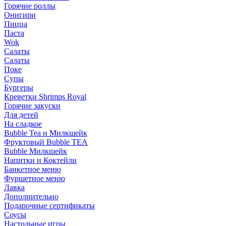
Горячие роллы
Онигири
Пицца
Паста
Wok
Салаты
Салаты
Поке
Супы
Бургеры
Креветки Shrimps Royal
Горячие закуски
Для детей
На сладкое
Bubble Tea и Милкшейк
Фруктовый Bubble TEA
Bubble Милкшейк
Напитки и Коктейли
Банкетное меню
Фуршетное меню
Лавка
Дополнительно
Подарочные сертификаты
Соусы
Настольные игры