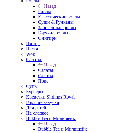
Роллы
Назад
Роллы
Классические роллы
Суши & Гунканы
Запечённые роллы
Горячие роллы
Онигири
Пицца
Паста
Wok
Салаты
Назад
Салаты
Салаты
Поке
Супы
Бургеры
Креветки Shrimps Royal
Горячие закуски
Для детей
На сладкое
Bubble Tea и Милкшейк
Назад
Bubble Tea и Милкшейк