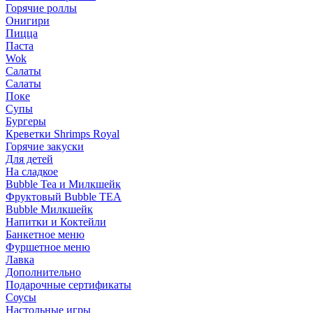
Горячие роллы
Онигири
Пицца
Паста
Wok
Салаты
Салаты
Поке
Супы
Бургеры
Креветки Shrimps Royal
Горячие закуски
Для детей
На сладкое
Bubble Tea и Милкшейк
Фруктовый Bubble TEA
Bubble Милкшейк
Напитки и Коктейли
Банкетное меню
Фуршетное меню
Лавка
Дополнительно
Подарочные сертификаты
Соусы
Настольные игры