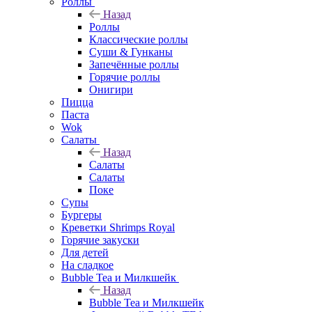
Роллы
Назад
Роллы
Классические роллы
Суши & Гунканы
Запечённые роллы
Горячие роллы
Онигири
Пицца
Паста
Wok
Салаты
Назад
Салаты
Салаты
Поке
Супы
Бургеры
Креветки Shrimps Royal
Горячие закуски
Для детей
На сладкое
Bubble Tea и Милкшейк
Назад
Bubble Tea и Милкшейк