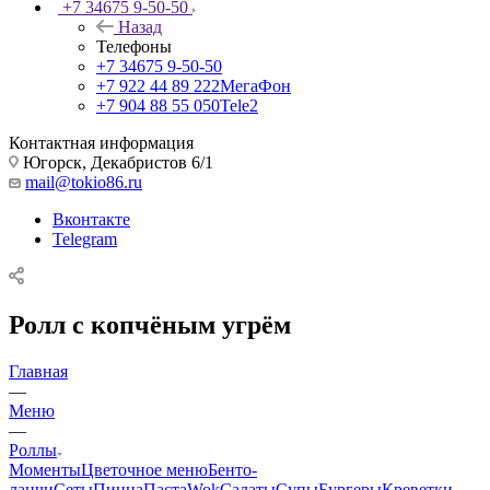
+7 34675 9-50-50
Назад
Телефоны
+7 34675 9-50-50
+7 922 44 89 222
МегаФон
+7 904 88 55 050
Tele2
Контактная информация
Югорск, Декабристов 6/1
mail@tokio86.ru
Вконтакте
Telegram
Ролл с копчёным угрём
Главная
—
Меню
—
Роллы
Моменты
Цветочное меню
Бенто-
ланчи
Сеты
Пицца
Паста
Wok
Салаты
Супы
Бургеры
Креветки