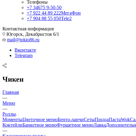
Телефоны
+7 34675 9-50-50
+7 922 44 89 222
МегаФон
+7 904 88 55 050
Tele2
Контактная информация
Югорск, Декабристов 6/1
mail@tokio86.ru
Вконтакте
Telegram
Чикен
Главная
—
Меню
—
Роллы
Моменты
Цветочное меню
Бенто-ланчи
Сеты
Пицца
Паста
Wok
Са
Коктейли
Банкетное меню
Фуршетное меню
Лавка
Дополнитель
—
Классические роллы