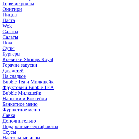
Горячие роллы
Онигири
Пицца
Паста
Wok
Салаты
Салаты
Поке
Супы
Бургеры
Креветки Shrimps Royal
Горячие закуски
Для детей
На сладкое
Bubble Tea и Милкшейк
Фруктовый Bubble TEA
Bubble Милкшейк
Напитки и Коктейли
Банкетное меню
Фуршетное меню
Лавка
Дополнительно
Подарочные сертификаты
Соусы
Настольные игры