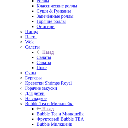
Роллы
Классические роллы
Суши & Гунканы
Запечённые роллы
Горячие роллы
Онигири
Пицца
Паста
Wok
Салаты
Назад
Салаты
Салаты
Поке
Супы
Бургеры
Креветки Shrimps Royal
Горячие закуски
Для детей
На сладкое
Bubble Tea и Милкшейк
Назад
Bubble Tea и Милкшейк
Фруктовый Bubble TEA
Bubble Милкшейк