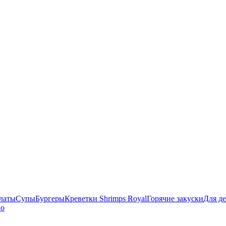
латы
Супы
Бургеры
Креветки Shrimps Royal
Горячие закуски
Для д
но