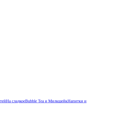
етей
На сладкое
Bubble Tea и Милкшейк
Напитки и