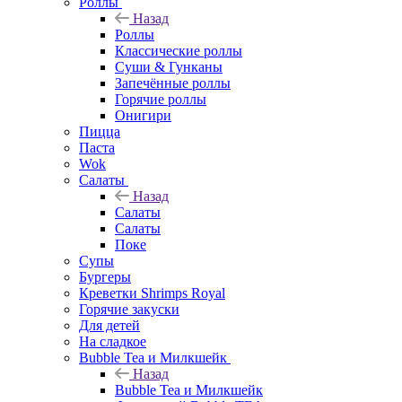
Роллы
Назад
Роллы
Классические роллы
Суши & Гунканы
Запечённые роллы
Горячие роллы
Онигири
Пицца
Паста
Wok
Салаты
Назад
Салаты
Салаты
Поке
Супы
Бургеры
Креветки Shrimps Royal
Горячие закуски
Для детей
На сладкое
Bubble Tea и Милкшейк
Назад
Bubble Tea и Милкшейк