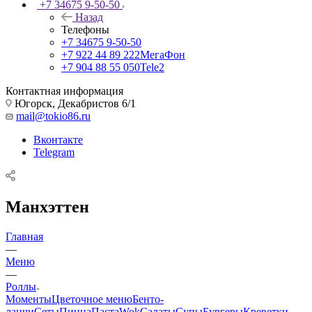
+7 34675 9-50-50
Назад
Телефоны
+7 34675 9-50-50
+7 922 44 89 222
МегаФон
+7 904 88 55 050
Tele2
Контактная информация
Югорск, Декабристов 6/1
mail@tokio86.ru
Вконтакте
Telegram
Манхэттен
Главная
—
Меню
—
Роллы
Моменты
Цветочное меню
Бенто-
ланчи
Сеты
Пицца
Паста
Wok
Салаты
Супы
Бургеры
Креветки