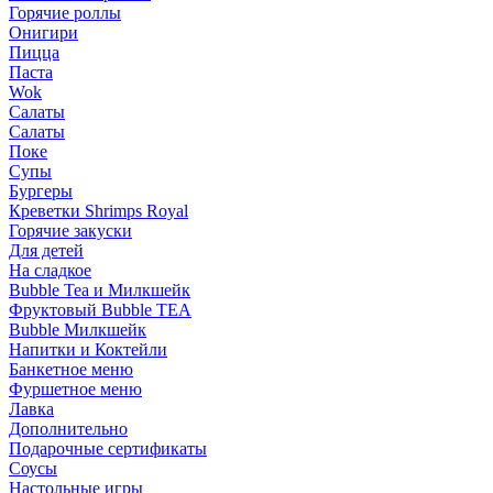
Горячие роллы
Онигири
Пицца
Паста
Wok
Салаты
Салаты
Поке
Супы
Бургеры
Креветки Shrimps Royal
Горячие закуски
Для детей
На сладкое
Bubble Tea и Милкшейк
Фруктовый Bubble TEA
Bubble Милкшейк
Напитки и Коктейли
Банкетное меню
Фуршетное меню
Лавка
Дополнительно
Подарочные сертификаты
Соусы
Настольные игры