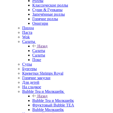
Роллы
Классические роллы
Суши & Гунканы
Запечённые роллы
Горячие роллы
Онигири
Пицца
Паста
Wok
Салаты
Назад
Салаты
Салаты
Поке
Супы
Бургеры
Креветки Shrimps Royal
Горячие закуски
Для детей
На сладкое
Bubble Tea и Милкшейк
Назад
Bubble Tea и Милкшейк
Фруктовый Bubble TEA
Bubble Милкшейк