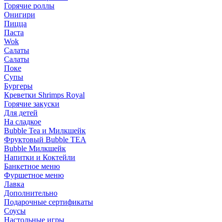
Горячие роллы
Онигири
Пицца
Паста
Wok
Салаты
Салаты
Поке
Супы
Бургеры
Креветки Shrimps Royal
Горячие закуски
Для детей
На сладкое
Bubble Tea и Милкшейк
Фруктовый Bubble TEA
Bubble Милкшейк
Напитки и Коктейли
Банкетное меню
Фуршетное меню
Лавка
Дополнительно
Подарочные сертификаты
Соусы
Настольные игры