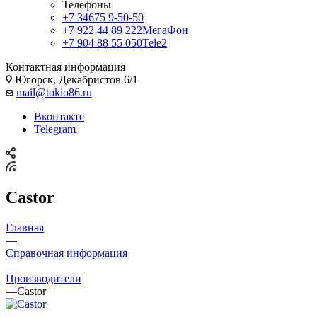
Телефоны
+7 34675 9-50-50
+7 922 44 89 222
МегаФон
+7 904 88 55 050
Tele2
Контактная информация
Югорск, Декабристов 6/1
mail@tokio86.ru
Вконтакте
Telegram
Castor
Главная
—
Справочная информация
—
Производители
—
Castor