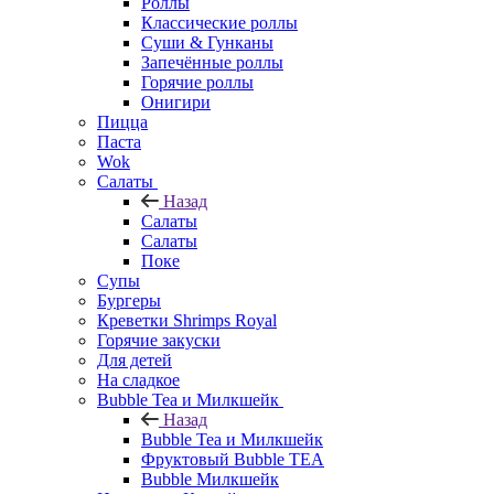
Роллы
Классические роллы
Суши & Гунканы
Запечённые роллы
Горячие роллы
Онигири
Пицца
Паста
Wok
Салаты
Назад
Салаты
Салаты
Поке
Супы
Бургеры
Креветки Shrimps Royal
Горячие закуски
Для детей
На сладкое
Bubble Tea и Милкшейк
Назад
Bubble Tea и Милкшейк
Фруктовый Bubble TEA
Bubble Милкшейк