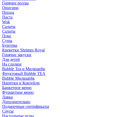
Горячие роллы
Онигири
Пицца
Паста
Wok
Салаты
Салаты
Поке
Супы
Бургеры
Креветки Shrimps Royal
Горячие закуски
Для детей
На сладкое
Bubble Tea и Милкшейк
Фруктовый Bubble TEA
Bubble Милкшейк
Напитки и Коктейли
Банкетное меню
Фуршетное меню
Лавка
Дополнительно
Подарочные сертификаты
Соусы
Настольные игры