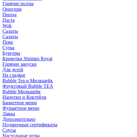
Горячие роллы
Онигири
Пицца
Паста
Wok
Салаты
Салаты
Поке
Супы
Бургеры
Креветки Shrimps Royal
Горячие закуски
Для детей
На сладкое
Bubble Tea и Милкшейк
Фруктовый Bubble TEA
Bubble Милкшейк
Напитки и Коктейли
Банкетное меню
Фуршетное меню
Лавка
Дополнительно
Подарочные сертификаты
Соусы
Настольные игры