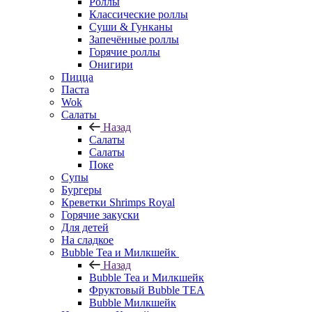
Роллы
Классические роллы
Суши & Гунканы
Запечённые роллы
Горячие роллы
Онигири
Пицца
Паста
Wok
Салаты
Назад
Салаты
Салаты
Поке
Супы
Бургеры
Креветки Shrimps Royal
Горячие закуски
Для детей
На сладкое
Bubble Tea и Милкшейк
Назад
Bubble Tea и Милкшейк
Фруктовый Bubble TEA
Bubble Милкшейк