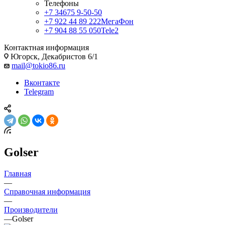
Телефоны
+7 34675 9-50-50
+7 922 44 89 222
МегаФон
+7 904 88 55 050
Tele2
Контактная информация
Югорск, Декабристов 6/1
mail@tokio86.ru
Вконтакте
Telegram
Golser
Главная
—
Справочная информация
—
Производители
—
Golser