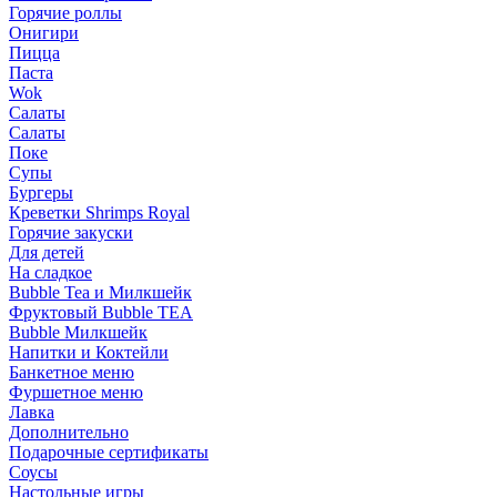
Горячие роллы
Онигири
Пицца
Паста
Wok
Салаты
Салаты
Поке
Супы
Бургеры
Креветки Shrimps Royal
Горячие закуски
Для детей
На сладкое
Bubble Tea и Милкшейк
Фруктовый Bubble TEA
Bubble Милкшейк
Напитки и Коктейли
Банкетное меню
Фуршетное меню
Лавка
Дополнительно
Подарочные сертификаты
Соусы
Настольные игры