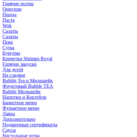
Горячие роллы
Онигири
Пицца
Паста
Wok
Салаты
Салаты
Поке
Супы
Бургеры
Креветки Shrimps Royal
Горячие закуски
Для детей
На сладкое
Bubble Tea и Милкшейк
Фруктовый Bubble TEA
Bubble Милкшейк
Напитки и Коктейли
Банкетное меню
Фуршетное меню
Лавка
Дополнительно
Подарочные сертификаты
Соусы
Настольные игры