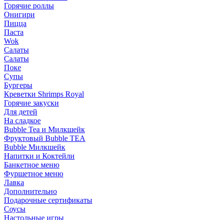
Горячие роллы
Онигири
Пицца
Паста
Wok
Салаты
Салаты
Поке
Супы
Бургеры
Креветки Shrimps Royal
Горячие закуски
Для детей
На сладкое
Bubble Tea и Милкшейк
Фруктовый Bubble TEA
Bubble Милкшейк
Напитки и Коктейли
Банкетное меню
Фуршетное меню
Лавка
Дополнительно
Подарочные сертификаты
Соусы
Настольные игры