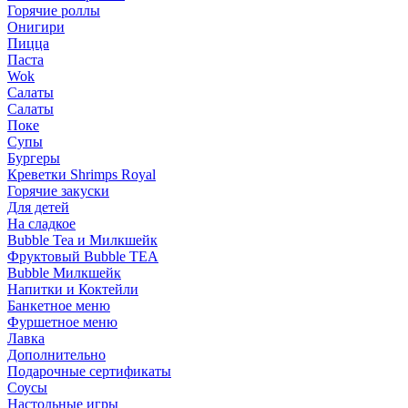
Горячие роллы
Онигири
Пицца
Паста
Wok
Салаты
Салаты
Поке
Супы
Бургеры
Креветки Shrimps Royal
Горячие закуски
Для детей
На сладкое
Bubble Tea и Милкшейк
Фруктовый Bubble TEA
Bubble Милкшейк
Напитки и Коктейли
Банкетное меню
Фуршетное меню
Лавка
Дополнительно
Подарочные сертификаты
Соусы
Настольные игры