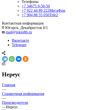
Телефоны
+7 34675 9-50-50
+7 922 44 89 222
МегаФон
+7 904 88 55 050
Tele2
Контактная информация
Югорск, Декабристов 6/1
mail@tokio86.ru
Вконтакте
Telegram
Нереус
Главная
—
Справочная информация
—
Производители
—
Нереус