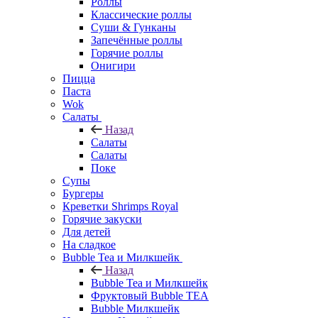
Роллы
Классические роллы
Суши & Гунканы
Запечённые роллы
Горячие роллы
Онигири
Пицца
Паста
Wok
Салаты
Назад
Салаты
Салаты
Поке
Супы
Бургеры
Креветки Shrimps Royal
Горячие закуски
Для детей
На сладкое
Bubble Tea и Милкшейк
Назад
Bubble Tea и Милкшейк
Фруктовый Bubble TEA
Bubble Милкшейк