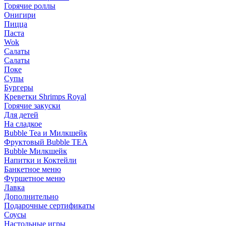
Горячие роллы
Онигири
Пицца
Паста
Wok
Салаты
Салаты
Поке
Супы
Бургеры
Креветки Shrimps Royal
Горячие закуски
Для детей
На сладкое
Bubble Tea и Милкшейк
Фруктовый Bubble TEA
Bubble Милкшейк
Напитки и Коктейли
Банкетное меню
Фуршетное меню
Лавка
Дополнительно
Подарочные сертификаты
Соусы
Настольные игры