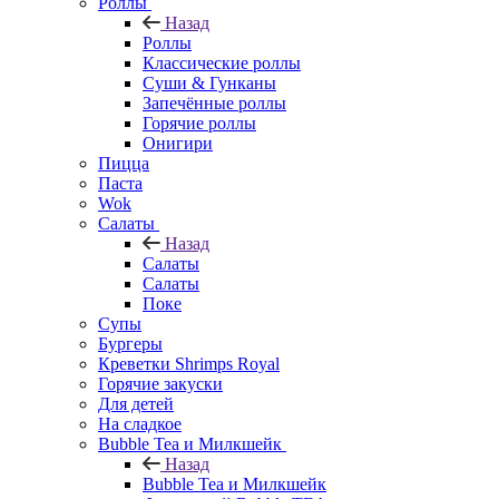
Роллы
Назад
Роллы
Классические роллы
Суши & Гунканы
Запечённые роллы
Горячие роллы
Онигири
Пицца
Паста
Wok
Салаты
Назад
Салаты
Салаты
Поке
Супы
Бургеры
Креветки Shrimps Royal
Горячие закуски
Для детей
На сладкое
Bubble Tea и Милкшейк
Назад
Bubble Tea и Милкшейк