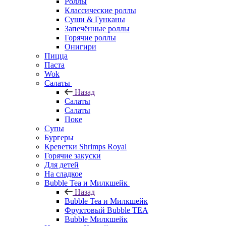
Роллы
Классические роллы
Суши & Гунканы
Запечённые роллы
Горячие роллы
Онигири
Пицца
Паста
Wok
Салаты
Назад
Салаты
Салаты
Поке
Супы
Бургеры
Креветки Shrimps Royal
Горячие закуски
Для детей
На сладкое
Bubble Tea и Милкшейк
Назад
Bubble Tea и Милкшейк
Фруктовый Bubble TEA
Bubble Милкшейк