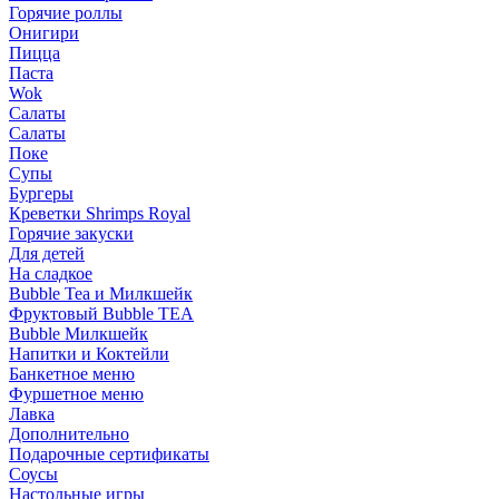
Горячие роллы
Онигири
Пицца
Паста
Wok
Салаты
Салаты
Поке
Супы
Бургеры
Креветки Shrimps Royal
Горячие закуски
Для детей
На сладкое
Bubble Tea и Милкшейк
Фруктовый Bubble TEA
Bubble Милкшейк
Напитки и Коктейли
Банкетное меню
Фуршетное меню
Лавка
Дополнительно
Подарочные сертификаты
Соусы
Настольные игры