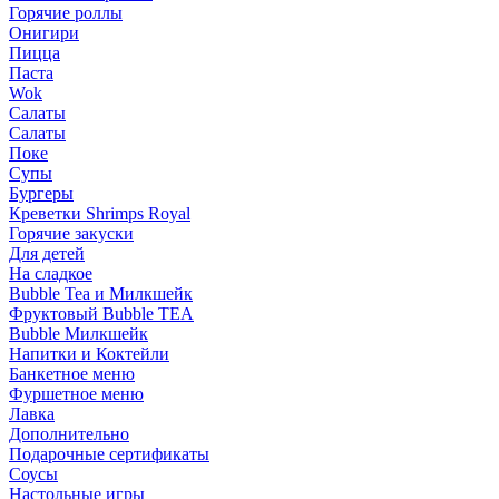
Горячие роллы
Онигири
Пицца
Паста
Wok
Салаты
Салаты
Поке
Супы
Бургеры
Креветки Shrimps Royal
Горячие закуски
Для детей
На сладкое
Bubble Tea и Милкшейк
Фруктовый Bubble TEA
Bubble Милкшейк
Напитки и Коктейли
Банкетное меню
Фуршетное меню
Лавка
Дополнительно
Подарочные сертификаты
Соусы
Настольные игры