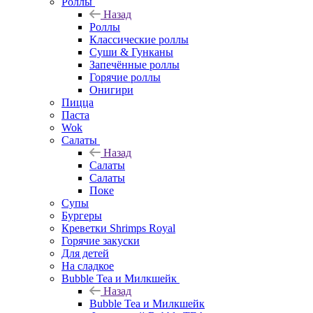
Роллы
Назад
Роллы
Классические роллы
Суши & Гунканы
Запечённые роллы
Горячие роллы
Онигири
Пицца
Паста
Wok
Салаты
Назад
Салаты
Салаты
Поке
Супы
Бургеры
Креветки Shrimps Royal
Горячие закуски
Для детей
На сладкое
Bubble Tea и Милкшейк
Назад
Bubble Tea и Милкшейк