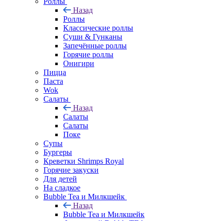
Роллы
Назад
Роллы
Классические роллы
Суши & Гунканы
Запечённые роллы
Горячие роллы
Онигири
Пицца
Паста
Wok
Салаты
Назад
Салаты
Салаты
Поке
Супы
Бургеры
Креветки Shrimps Royal
Горячие закуски
Для детей
На сладкое
Bubble Tea и Милкшейк
Назад
Bubble Tea и Милкшейк