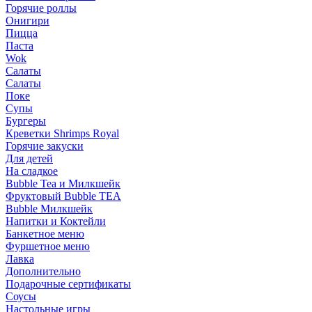
Горячие роллы
Онигири
Пицца
Паста
Wok
Салаты
Салаты
Поке
Супы
Бургеры
Креветки Shrimps Royal
Горячие закуски
Для детей
На сладкое
Bubble Tea и Милкшейк
Фруктовый Bubble TEA
Bubble Милкшейк
Напитки и Коктейли
Банкетное меню
Фуршетное меню
Лавка
Дополнительно
Подарочные сертификаты
Соусы
Настольные игры